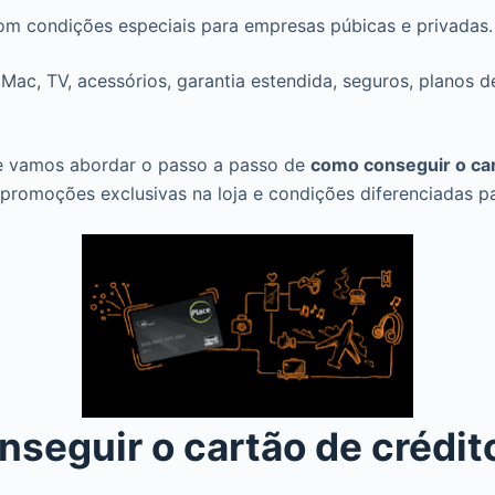
om condições especiais para empresas púbicas e privadas.
Mac, TV, acessórios, garantia estendida, seguros, planos d
 e vamos abordar o passo a passo de
como conseguir o car
romoções exclusivas na loja e condições diferenciadas pa
seguir o cartão de crédit